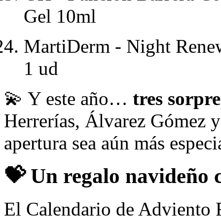
Gel 10ml
MartiDerm - Night Renew
1 ud
💫 Y este año…
tres sorpr
Herrerías, Álvarez Gómez y
apertura sea aún más especi
💝
Un regalo navideño c
El Calendario de Adviento 