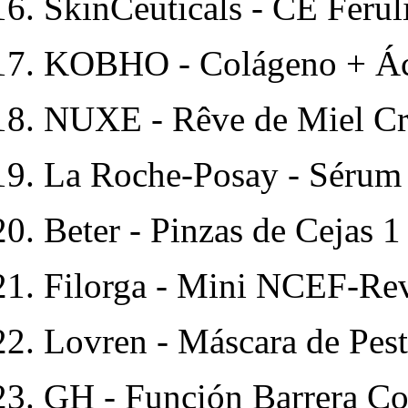
SkinCeuticals - CE Ferul
KOBHO - Colágeno + Áci
NUXE - Rêve de Miel C
La Roche-Posay - Séru
Beter - Pinzas de Cejas 
Filorga - Mini NCEF-Re
Lovren - Máscara de Pes
GH - Función Barrera C